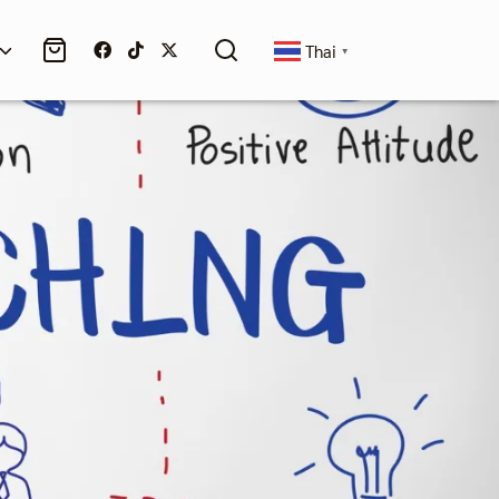
Thai
▼