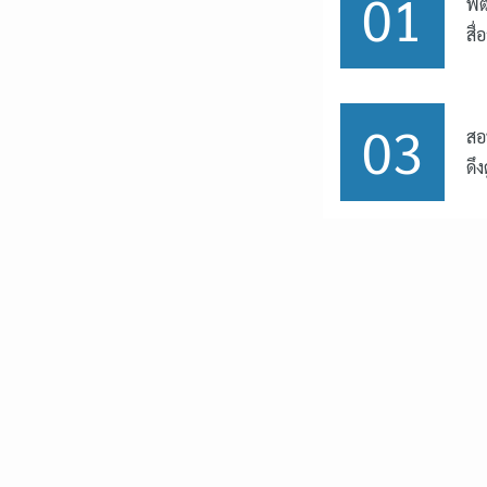
01
พั
สื
03
สอ
ดึง