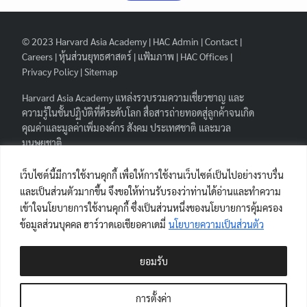
© 2023
Harvard Asia Academy
|
HAC Admin
|
Contact
|
Careers
|
หุ้นส่วนยุทธศาสตร์
|
แฟ้มภาพ
|
HAC Offices
|
Privacy Policy
|
Sitemap
Harvard Asia Academy
แหล่งรวบรวมความเชี่ยวชาญ และ
ความรู้ในชั้นปฏิบัติที่ดีระดับโลก สื่อสารถ่ายทอดสู่ลูกค้าจนเกิด
คุณค่าและมูลค่าเพิ่มองค์กร สังคม ประเทศชาติ และมวล
มนุษยชาติ.
FOLLOW HAA
|
เว็บไซต์นี้มีการใช้งานคุกกี้ เพื่อให้การใช้งานเว็บไซต์เป็นไปอย่างราบรื่น
และเป็นส่วนตัวมากขึ้น จึงขอให้ท่านรับรองว่าท่านได้อ่านและทำความ
เข้าใจนโยบายการใช้งานคุกกี้ ซึ่งเป็นส่วนหนึ่งของนโยบายการคุ้มครอง
ข้อมูลส่วนบุคคล ฮาร์วาดเอเชียอคาเดมี่
นโยบายความเป็นส่วนตัว
ผู้เยี่ยมชมเว็บไซต์
ยอมรับ
Views Today : 16
Views Last 7 days : 235
การตั้งค่า