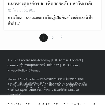
แนวทางสู่องค์กร AI เพื่อยกระดับมหาวิทยาลัย
มิถุนายน 30, 2025
การเรียนการสอนและการเรียนรู้เป็นพันธกิจหลักและหัวใจ
สำคั […]
1
2
© 2023
Harvard Asia Academy
|
HAC Admin
|
Contact
|
Careers
|
หุ้นส่วนยุทธศาสตร์
|
แฟ้มภาพ
|
HAC Offices
|
Privacy Policy
|
Sitemap
Harvard Asia Academy
แหล่งรวบรวมความเชี่ยวชาญ และ
ความรู้ในชั้นปฏิบัติที่ดีระดับโลก สื่อสารถ่ายทอดสู่ลูกค้าจนเกิด
คุณค่าและมูลค่าเพิ่มองค์กร สังคม ประเทศชาติ และมวล
มนุษยชาติ.
FOLLOW HAA
|