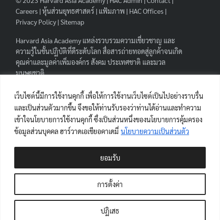
Careers
|
หุ้นส่วนยุทธศาสตร์
|
แฟ้มภาพ
|
HAC Offices
|
Privacy Policy
|
Sitemap
Harvard Asia Academy
แหล่งรวบรวมความเชี่ยวชาญ และ
ความรู้ในชั้นปฏิบัติที่ดีระดับโลก สื่อสารถ่ายทอดสู่ลูกค้าจนเกิด
คุณค่าและมูลค่าเพิ่มองค์กร สังคม ประเทศชาติ และมวล
มนุษยชาติ.
FOLLOW HAA
|
เว็บไซต์นี้มีการใช้งานคุกกี้ เพื่อให้การใช้งานเว็บไซต์เป็นไปอย่างราบรื่น
และเป็นส่วนตัวมากขึ้น จึงขอให้ท่านรับรองว่าท่านได้อ่านและทำความ
เข้าใจนโยบายการใช้งานคุกกี้ ซึ่งเป็นส่วนหนึ่งของนโยบายการคุ้มครอง
ข้อมูลส่วนบุคคล ฮาร์วาดเอเชียอคาเดมี่
นโยบายความเป็นส่วนตัว
ผู้เยี่ยมชมเว็บไซต์
ยอมรับ
Views Today : 19
Views Last 7 days : 238
การตั้งค่า
Views Last 30 days : 737
Views This Year : 6277
ปฏิเสธ