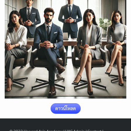
Search
Search
for:
ดาวน์โหลด
© 2023
Harvard Asia Academy
|
HAC Admin
|
Contact
|