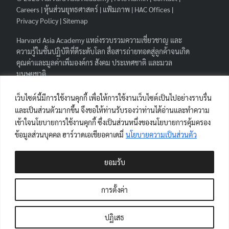
Careers
|
หุ้นส่วนยุทธศาสตร์
|
แฟ้มภาพ
|
HAC Offices
|
Privacy Policy
|
Sitemap
Harvard Asia Academy
แหล่งรวบรวมความเชี่ยวชาญ และ
ความรู้ในชั้นปฏิบัติที่ดีระดับโลก สื่อสารถ่ายทอดสู่ลูกค้าจนเกิด
คุณค่าและมูลค่าเพิ่มองค์กร สังคม ประเทศชาติ และมวล
มนุษยชาติ.
FOLLOW HAA
|
เว็บไซต์นี้มีการใช้งานคุกกี้ เพื่อให้การใช้งานเว็บไซต์เป็นไปอย่างราบรื่น
และเป็นส่วนตัวมากขึ้น จึงขอให้ท่านรับรองว่าท่านได้อ่านและทำความ
เข้าใจนโยบายการใช้งานคุกกี้ ซึ่งเป็นส่วนหนึ่งของนโยบายการคุ้มครอง
ข้อมูลส่วนบุคคล ฮาร์วาดเอเชียอคาเดมี่
นโยบายความเป็นส่วนตัว
ผู้เยี่ยมชมเว็บไซต์
ยอมรับ
Views Today : 1
Views Last 7 days : 253
การตั้งค่า
Views Last 30 days : 724
Views This Year : 6292
ปฏิเสธ