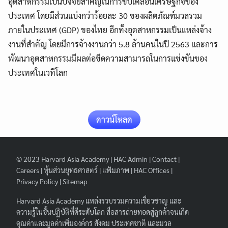
อุตสาหกรรมเป็นปัจจัยสำคัญในการขับเคลื่อนเศรษฐกิจของ
ประเทศ โดยมีส่วนแบ่งกว่าร้อยละ 30 ของผลิตภัณฑ์มวลรวม
ภายในประเทศ (GDP) ของไทย อีกทั้งอุตสาหกรรมเป็นแหล่งจ้าง
งานที่สำคัญ โดยมีการจ้างงานกว่า 5.8 ล้านคนในปี 2563 และการ
พัฒนาอุตสาหกรรมมีผลต่อขีดความสามารถในการแข่งขันของ
ประเทศในเวทีโลก
ดาวน์โหลด
© 2023
Harvard Asia Academy
|
HAC Admin
|
Contact
|
Search
Search
Careers
|
หุ้นส่วนยุทธศาสตร์
|
แฟ้มภาพ
|
HAC Offices
|
for:
Privacy Policy
|
Sitemap
Harvard Asia Academy
แหล่งรวบรวมความเชี่ยวชาญ และ
ความรู้ในชั้นปฏิบัติที่ดีระดับโลก สื่อสารถ่ายทอดสู่ลูกค้าจนเกิด
คุณค่าและมูลค่าเพิ่มองค์กร สังคม ประเทศชาติ และมวล