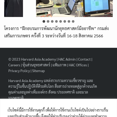
โครงการ “ฝึกอบรมการพัฒนานักยุทธศาสตร์มืออาชีพ” กรมส่ง
เสริมการเกษตร ครั้งที่ 3 ระหว่างวันที่ 16-18 สิงหาคม 2566
© 2023
Harvard Asia Academy
|
HAC Admin
|
Contact
|
Careers
|
หุ้นส่วนยุทธศาสตร์
|
แฟ้มภาพ
|
HAC Offices
|
Privacy Policy
|
Sitemap
Search
Search
for:
Harvard Asia Academy
แหล่งรวบรวมความเชี่ยวชาญ และ
ความรู้ในชั้นปฏิบัติที่ดีระดับโลก สื่อสารถ่ายทอดสู่ลูกค้าจนเกิด
คุณค่าและมูลค่าเพิ่มองค์กร สังคม ประเทศชาติ และมวล
มนุษยชาติ.
FOLLOW HAA
|
เว็บไซต์นี้มีการใช้งานคุกกี้ เพื่อให้การใช้งานเว็บไซต์เป็นไปอย่างราบรื่น
และเป็นส่วนตัวมากขึ้น จึงขอให้ท่านรับรองว่าท่านได้อ่านและทำความ