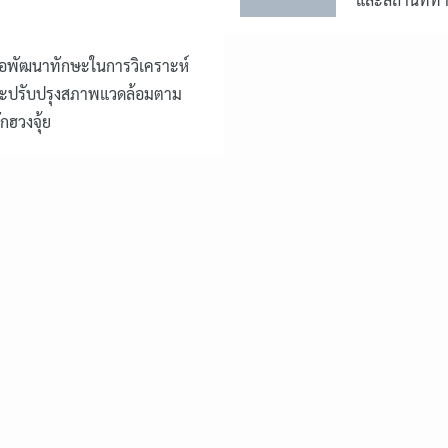
for:
ื่อพัฒนาทักษะในการวิเคราะห์
ะปรับปรุงสภาพแวดล้อมตาม
ักฮวงจุ้ย