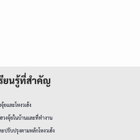
ียนรู้ที่สำคัญ
จุ้ยและโหงวเฮ้ง
้ฮวงจุ้ยในบ้านและที่ทำงาน
ละปรับปรุงตามหลักโหงวเฮ้ง