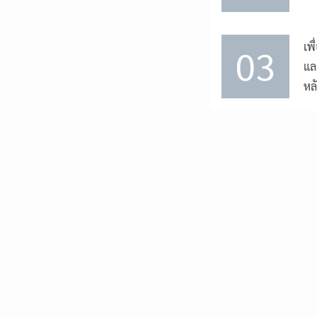
เพ
03
แล
หล