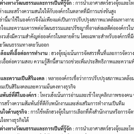
่างทางวัฒนธรรมและการเป็นที่รู้จัก
: การนำเอาศาสตร์ฮวงจุ้ยและโหง
างและสร้างความสนใจให้กับองค์กรในตลาดที่มีการแข่งขันสูง
านี้มาใช้ในองค์กรจึงไม่เพียงแต่เป็นการปรับปรุงสภาพแวดล้อมทางกาย
้าใจและความเคารพต่อวัฒนธรรมและปรัชญาที่อาจส่งผลดีต่อองค์กรใน
หงวเฮ้งมีความสำคัญต่อองค์กรในหลายด้าน โดยเฉพาะสำหรับองค์กรที่ม
ละวัฒนธรรมทางตะวันออก
้อมที่เอื้อต่อการทำงาน
: ฮวงจุ้ยมุ่งเน้นการจัดสรรพื้นที่และการจัดวา
และเอื้อต่อความสงบ ความรู้สึกนี้สามารถช่วยเพิ่มประสิทธิภาพและคว
งและความเป็นสิริมงคล
: หลายองค์กรเชื่อว่าการปรับปรุงสภาพแวดล้อ
มเป็นสิริมงคลและความมั่นคงทางธุรกิจ
พันธ์ที่ดีในองค์กร
: โหงวเฮ้งเน้นการอ่านและเข้าใจบุคลิกภาพของคน ซึ
กรสร้างความสัมพันธ์ที่ดีกับพนักงานและส่งเสริมการทำงานเป็นทีม
นใจด้านธุรกิจ
: การใช้หลักฮวงจุ้ยในการเลือกที่ตั้งสำนักงานหรือการจ
ใจทางธุรกิจได้
่างทางวัฒนธรรมและการเป็นที่รู้จัก
: การนำเอาศาสตร์ฮวงจุ้ยและโหง