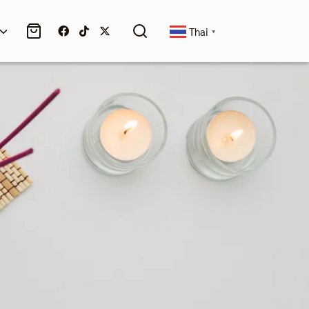
Thai
▼