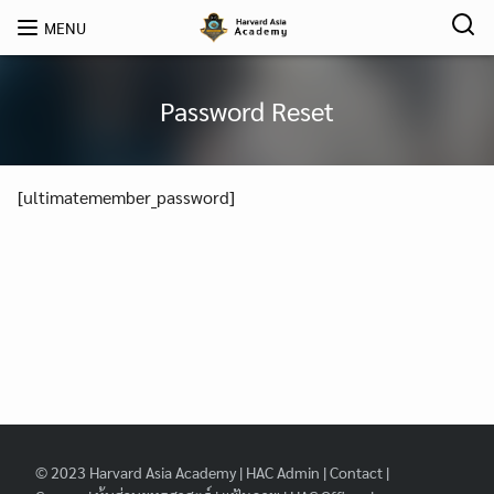
Skip
MENU
to
content
Password Reset
[ultimatemember_password]
© 2023
Harvard Asia Academy
|
HAC Admin
|
Contact
|