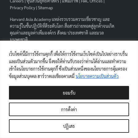
Careers
|
หุ้นส่วนยุทธศาสตร์
|
แฟ้มภาพ
|
HAC Offices
|
Privacy Policy
|
Sitemap
Harvard Asia Academy
แหล่งรวบรวมความเชี่ยวชาญ และ
ความรู้ในชั้นปฏิบัติที่ดีระดับโลก สื่อสารถ่ายทอดสู่ลูกค้าจนเกิด
คุณค่าและมูลค่าเพิ่มองค์กร สังคม ประเทศชาติ และมวล
มนุษยชาติ.
Search
FOLLOW HAA
|
Search
เว็บไซต์นี้มีการใช้งานคุกกี้ เพื่อให้การใช้งานเว็บไซต์เป็นไปอย่างราบรื่น
for:
และเป็นส่วนตัวมากขึ้น จึงขอให้ท่านรับรองว่าท่านได้อ่านและทำความ
เข้าใจนโยบายการใช้งานคุกกี้ ซึ่งเป็นส่วนหนึ่งของนโยบายการคุ้มครอง
ข้อมูลส่วนบุคคล ฮาร์วาดเอเชียอคาเดมี่
นโยบายความเป็นส่วนตัว
ผู้เยี่ยมชมเว็บไซต์
ยอมรับ
Views Today : 1
Views Last 7 days : 220
การตั้งค่า
Views Last 30 days : 719
Views This Year : 6259
ปฏิเสธ