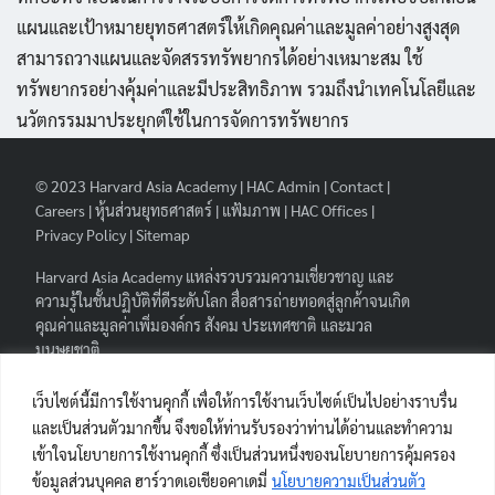
แผนและเป้าหมายยุทธศาสตร์ให้เกิดคุณค่าและมูลค่าอย่างสูงสุด
สามารถวางแผนและจัดสรรทรัพยากรได้อย่างเหมาะสม ใช้
ทรัพยากรอย่างคุ้มค่าและมีประสิทธิภาพ รวมถึงนำเทคโนโลยีและ
นวัตกรรมมาประยุกต์ใช้ในการจัดการทรัพยากร
© 2023
Harvard Asia Academy
|
HAC Admin
|
Contact
|
Careers
|
หุ้นส่วนยุทธศาสตร์
|
แฟ้มภาพ
|
HAC Offices
|
Privacy Policy
|
Sitemap
Harvard Asia Academy
แหล่งรวบรวมความเชี่ยวชาญ และ
ความรู้ในชั้นปฏิบัติที่ดีระดับโลก สื่อสารถ่ายทอดสู่ลูกค้าจนเกิด
คุณค่าและมูลค่าเพิ่มองค์กร สังคม ประเทศชาติ และมวล
มนุษยชาติ.
FOLLOW HAA
|
เว็บไซต์นี้มีการใช้งานคุกกี้ เพื่อให้การใช้งานเว็บไซต์เป็นไปอย่างราบรื่น
และเป็นส่วนตัวมากขึ้น จึงขอให้ท่านรับรองว่าท่านได้อ่านและทำความ
เข้าใจนโยบายการใช้งานคุกกี้ ซึ่งเป็นส่วนหนึ่งของนโยบายการคุ้มครอง
ข้อมูลส่วนบุคคล ฮาร์วาดเอเชียอคาเดมี่
นโยบายความเป็นส่วนตัว